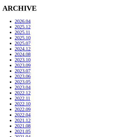
ARCHIVE
2026.04
2025.12
2025.11
2025.10
2025.07
2024.12
2024.08
2023.10
2023.09
2023.07
2023.06
2023.05
2023.04
2022.12
2022.11
2022.10
2022.09
2022.04
2021.12
2021.08
2021.05
2021.04