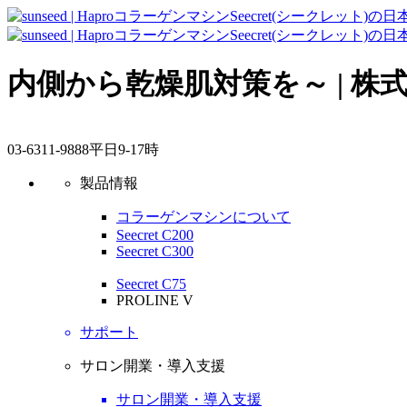
内側から乾燥肌対策を～ | 株
03-6311-9888
平日9-17時
製品情報
コラーゲンマシンについて
Seecret C200
Seecret C300
Seecret C75
PROLINE V
サポート
サロン開業・導入支援
サロン開業・導入支援