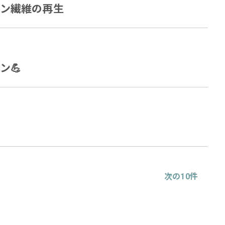
チン繊維の再生
ン💪
次の10件