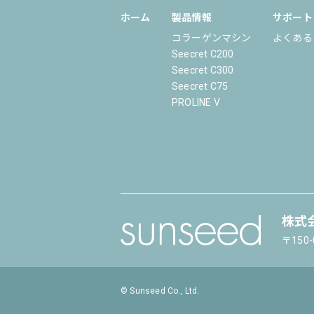
ホーム
製品情報
サポート
コラーゲンマシン
よくある
Seecret C200
Seecret C300
Seecret C75
PROLINE V
株式
〒150
© Sunseed Co., Ltd.