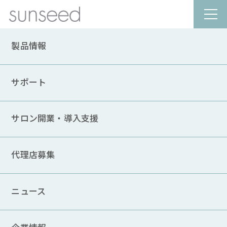
製品情報
PRODUCT
製品情報
サポート
Hapro コラーゲンマシン
サロン開業・導入支援
SEECRET
C300
(シークレット)
代理店募集
「Seecret（シークレット）」シリーズで抜群のパワ
ーを誇るC300。
ニュース
マシンの中で横になるだけで、コラーゲンランプの光
が全身のコラーゲン生成を促進。
換気・サウンドシステムも搭載した、快適なマシン空