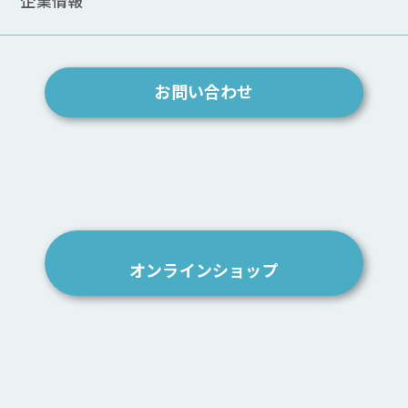
企業情報
間をお楽しみください。
Seecret C300 お見積もり例
お問い合わせ
東京都
C300本体
2,500,000円
(50Hz)
専用トランス(変圧器)
60,000円
設置費
50,000円
合計
2,610,000円
オンラインショップ
大阪府
C300本体
2,500,000円
(60Hz)
専用トランス(変圧器)
60,000円
設置費
50,000円